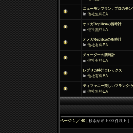
ニューモンブラン :
プロのモン
in
他社無料EA
オメガReplilcaの腕時計
in
他社無料EA
オメガReplilcaの腕時計
in
他社有料EA
チューダーの腕時計
in
他社有料EA
レプリカ時計ロレックス
in
他社有料EA
ティファニー美しいフランク·
in
他社無料EA
ページ
1
／
40
[
検索結果 1000 件以上 ]