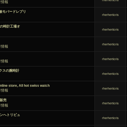
rherherticris
者情報
模倣モバードレプリ
rherherticris
の時計工場オ
rherherticris
rherherticris
者情報
rherherticris
者情報
クスの腕時計
rherherticris
line store,
All hot swiss watch
rherherticris
者情報
販売
rherherticris
者情報
ンへトリビュ
rherherticris