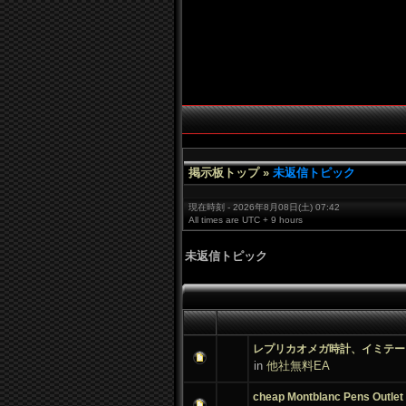
掲示板トップ
»
未返信トピック
現在時刻 -
2026年8月08日(
土)
07:
42
All times are UTC +
9 hours
未返信トピック
レプリカオメガ時計、イミテー
in
他社無料EA
cheap Montblanc Pens Outlet 