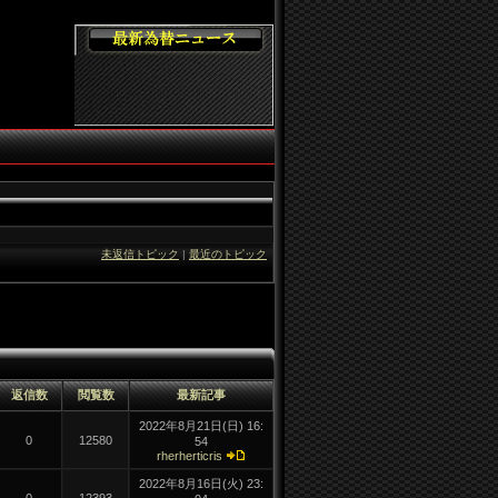
未返信トピック
|
最近のトピック
返信数
閲覧数
最新記事
2022年8月21日(
日)
16:
0
12580
54
rherherticris
2022年8月16日(
火)
23: