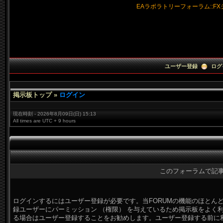
EAラボラトリーフォーラム:
:
F
ユーザー登録
ログ
掲示板トップ
»
ログイン
現在時刻 -
2026年8月09日(
日)
15:
13
All times are UTC +
9 hours
このフォーラムで記
ログインするにはユーザー登録が必要です。当FORUMの機能のほとん
録ユーザーにパーミッション （権限） を与えているため掲示板をよく
る場合はユーザー登録することをお勧めします。ユーザー登録する前に