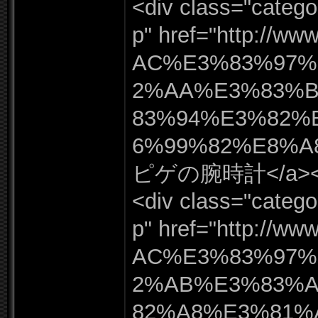
<div class=
"
catego
p"
href=
"
http:
/
/
www
AC%
E3%
83%
97%
2%
AA%
E3%
83%
83%
94%
E3%
82%
6%
99%
82%
E8%
A
ピゲの腕時計</
a>
<div class=
"
catego
p"
href=
"
http:
/
/
www
AC%
E3%
83%
97%
2%
AB%
E3%
83%
82%
A8%
E3%
81%