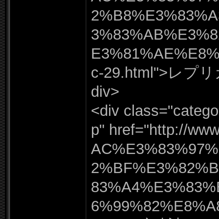
2%
B8%
E3%
83%
A
3%
83%
AB%
E3%
E3%
81%
AE%
E8
c-
29.
html"
>レプリ
div>
<div class=
"
catego
p"
href=
"
http:
/
/
www
AC%
E3%
83%
97%
2%
BF%
E3%
82%
83%
A4%
E3%
83%
6%
99%
82%
E8%
A