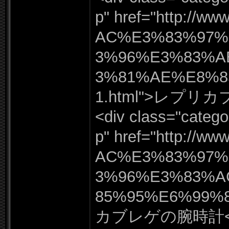
p"
href=
"
http:
/
/
www
AC%
E3%
83%
97%
3%
96%
E3%
83%
A
3%
81%
AE%
E8%
1.
html"
>レプリカ
<div class=
"
catego
p"
href=
"
http:
/
/
www
AC%
E3%
83%
97%
3%
96%
E3%
83%
A
85%
95%
E6%
99%
カブレゲの腕時計<