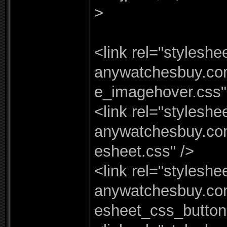
>
<link rel=
"
styleshee
anywatchesbuy.
co
e_
imagehover.
css"
<link rel=
"
styleshee
anywatchesbuy.
co
esheet.
css"
/
>
<link rel=
"
styleshee
anywatchesbuy.
co
esheet_
css_
button