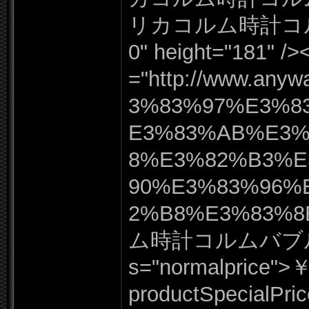
リカコルム時計コ
0"
height=
"
181"
/
><
=
"
http:
/
/
www.
anywa
3%
83%
97%
E3%
8
E3%
83%
AB%
E3
8%
E3%
82%
B3%
E
90%
E3%
83%
96%
2%
B8%
E3%
83%
8
ム時計コルムバブル
s=
"
normalprice"
>￥
productSpecialPric