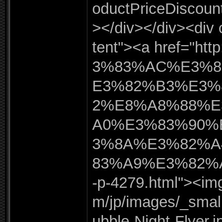
oductPriceDiscoun
></
div></
div><div 
tent"
><a href=
"
http
3%
83%
AC%
E3%
E3%
82%
B3%
E3%
2%
E8%
A8%
88%
E
A0%
E3%
83%
90%
3%
8A%
E3%
82%
A
83%
A9%
E3%
82%
-
p-
4279.
html"
><img
m/
jp/
images/
_
smal
ubble-
Night-
Flyer.
j