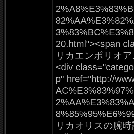
2%
A8%
E3%
83%
B
82%
AA%
E3%
82%
3%
83%
BC%
E3%
20.
html"
><span cl
リカエンポリオア
<div class=
"
catego
p"
href=
"
http:
/
/
www
AC%
E3%
83%
97%
2%
AA%
E3%
83%
8%
85%
95%
E6%
9
リカオリスの腕時計