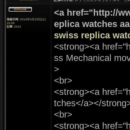
<a href=
"
http:
/
/
ww
登録日時:
2014年3月15日(
土)
eplica watches a
16:
08
記事:
2412
swiss replica wat
<strong><a href=
"
h
ss Mechanical mov
>
<br>
<strong><a href=
"
h
tches</
a></
strong
<br>
<strong><a href=
"
h