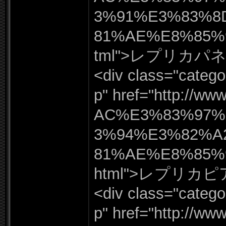
3%
91%
E3%
83%
8
81%
AE%
E8%
85%
tml"
>レプリカパネ
<div class=
"
catego
p"
href=
"
http:
/
/
www
AC%
E3%
83%
97%
3%
94%
E3%
82%
A
81%
AE%
E8%
85%
html"
>レプリカピ
<div class=
"
catego
p"
href=
"
http:
/
/
www