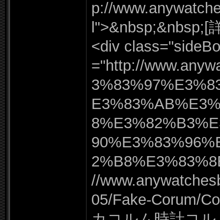
p:
/
/
www.
anywatche
l"
>&nbsp;&nbsp;[
<div class=
"
sideBo
=
"
http:
/
/
www.
anywa
3%
83%
97%
E3%
8
E3%
83%
AB%
E3
8%
E3%
82%
B3%
E
90%
E3%
83%
96%
2%
B8%
E3%
83%
8
/
/
www.
anywatches
05/
Fake-
Corum/
Co
カコルム時計コル