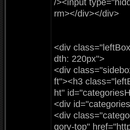
/
><input type=
"
hid
rm></
div></
div>
<div class=
"
leftBo
dth:
220px"
>
<div class=
"
sidebo
ft"
><h3 class=
"
lef
ht"
id=
"
categories
<div id=
"
categorie
<div class=
"
catego
gory-
top"
href=
"
htt