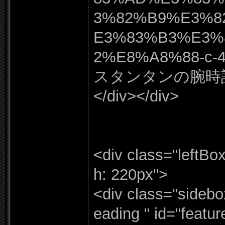
3%
82%
B9%
E3%
8
E3%
83%
B3%
E3%
2%
E8%
A8%
88-
c-
4
スタンタンの腕時計
</
div></
div>
<div class=
"
leftBo
h:
220px"
>
<div class=
"
sidebo
eading "
id=
"
featu