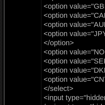
<option value=
"
GB
<option value=
"
CA
<option value=
"
AU
<option value=
"
JP
</
option>
<option value=
"
NO
<option value=
"
SE
<option value=
"
DK
<option value=
"
CN
</
select>
<input type=
"
hidde