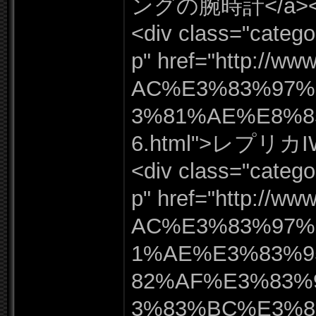
ングの腕時計</
a>
<div class=
"
catego
p"
href=
"
http:
/
/
www
AC%
E3%
83%
97%
3%
81%
AE%
E8%
6.
html"
>レプリカI
<div class=
"
catego
p"
href=
"
http:
/
/
www
AC%
E3%
83%
97%
1%
AE%
E3%
83%
82%
AF%
E3%
83%
3%
83%
BC%
E3%