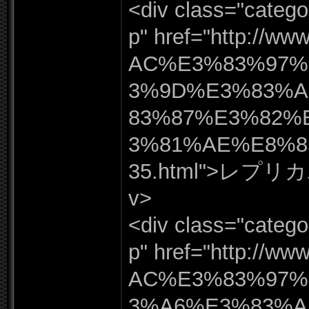
<div class=
"
catego
p"
href=
"
http:
/
/
www
AC%
E3%
83%
97%
3%
9D%
E3%
83%
83%
87%
E3%
82%
3%
81%
AE%
E8%
35.
html"
>レプリカ
v>
<div class=
"
catego
p"
href=
"
http:
/
/
www
AC%
E3%
83%
97%
3%
A6%
E3%
83%