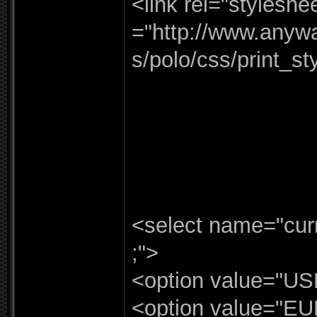
<link rel=
"
styleshee
=
"
http:
/
/
www.
anywa
s/
polo/
css/
print_
st
<select name=
"
cur
;"
>
<option value=
"
US
<option value=
"
EU