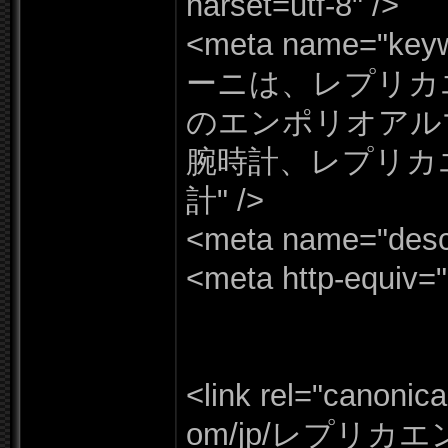
harset=
utf-
8"
/
>
<meta name=
"
key
ーニは、レプリカ
のエンポリオアルマ
腕時計、レプリカ
計"
/
>
<meta name=
"
desc
<meta http-
equiv=
"
<link rel=
"
canonica
om/
jp/
レプリカエ