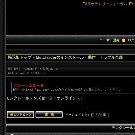
EAラボラトリーフォーラム:
:
F
ユーザー登録
ログ
掲示板トップ
»
MetaTraderのインストール・動作 トラブル全般
現在時刻 -
2026年8月07日(
金)
07:
38
All times are UTC +
9 hours
フォーラムルール
解答しやすいように、わからない点をできるだけ詳しく書くようにしてください。
モンクレールメンズセーターオンラインスト
[
57 件の記事 ]
ページ
1
／
6
モンクレール