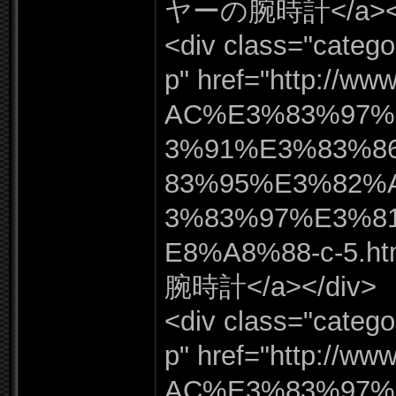
ヤーの腕時計</
a><
<div class=
"
catego
p"
href=
"
http:
/
/
www
AC%
E3%
83%
97%
3%
91%
E3%
83%
8
83%
95%
E3%
82%
3%
83%
97%
E3%
8
E8%
A8%
88-
c-
5.
ht
腕時計</
a></
div>
<div class=
"
catego
p"
href=
"
http:
/
/
www
AC%
E3%
83%
97%