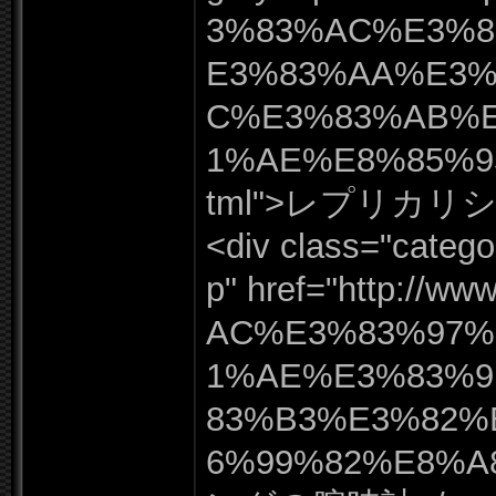
3%
83%
AC%
E3%
E3%
83%
AA%
E3
C%
E3%
83%
AB%
1%
AE%
E8%
85%
tml"
>レプリカリシ
<div class=
"
catego
p"
href=
"
http:
/
/
www
AC%
E3%
83%
97%
1%
AE%
E3%
83%
83%
B3%
E3%
82%
6%
99%
82%
E8%
A