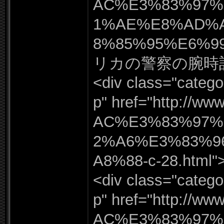
AC%
E3%
83%
97%
1%
AE%
E8%
AD%
8%
85%
95%
E6%
9
リカの警察の腕時計
<div class=
"
catego
p"
href=
"
http:
/
/
www
AC%
E3%
83%
97%
2%
A6%
E3%
83%
9
A8%
88-
c-
28.
html"
<div class=
"
catego
p"
href=
"
http:
/
/
www
AC%
E3%
83%
97%