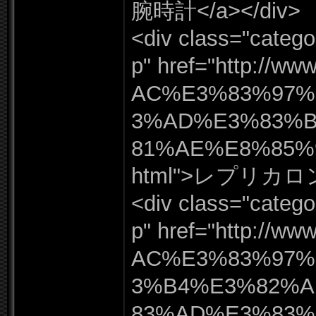
腕時計</
a></
div>
<div class=
"
catego
p"
href=
"
http:
/
/
www
AC%
E3%
83%
97%
3%
AD%
E3%
83%
81%
AE%
E8%
85%
html"
>レプリカロ
<div class=
"
catego
p"
href=
"
http:
/
/
www
AC%
E3%
83%
97%
3%
B4%
E3%
82%
A
83%
AD%
E3%
83%