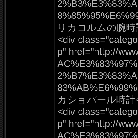
2%
B3%
E3%
83%
8%
85%
95%
E6%
9
リカコルムの腕時計
<div class=
"
catego
p"
href=
"
http:
/
/
www
AC%
E3%
83%
97%
2%
B7%
E3%
83%
A
83%
AB%
E6%
99%
カショパール時計<
<div class=
"
catego
p"
href=
"
http:
/
/
www
AC%
E3%
83%
97%