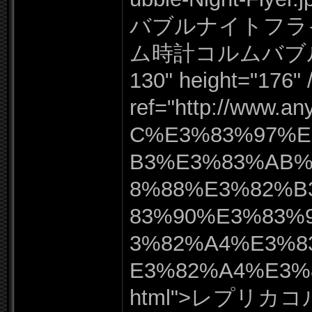
バブルナイトフライ
ム時計コルムバブ
130"
height=
"
176"
ref=
"
http:
/
/
www.
an
C%
E3%
83%
97%
E
B3%
E3%
83%
AB
8%
88%
E3%
82%
B
83%
90%
E3%
83%
3%
82%
A4%
E3%
8
E3%
82%
A4%
E3%
html"
>レプリカコ