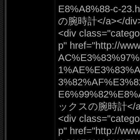
E8%
A8%
88-
c-
23.
h
の腕時計</
a></
div
<div class=
"
catego
p"
href=
"
http:
/
/
www
AC%
E3%
83%
97%
1%
AE%
E3%
83%
3%
82%
AF%
E3%
8
E6%
99%
82%
E8%
ックスの腕時計</
<div class=
"
catego
p"
href=
"
http:
/
/
www