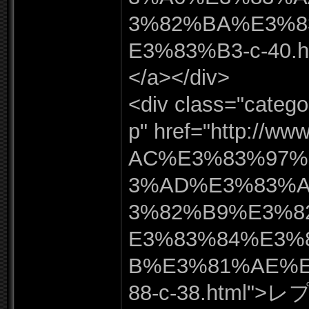
3%
82%
BA%
E3%
E3%
83%
B3-
c-
40.
h
</
a></
div>
<div class=
"
catego
p"
href=
"
http:
/
/
www
AC%
E3%
83%
97%
3%
AD%
E3%
83%
3%
82%
B9%
E3%
8
E3%
83%
84%
E3%
B%
E3%
81%
AE%
88-
c-
38.
html"
>レ