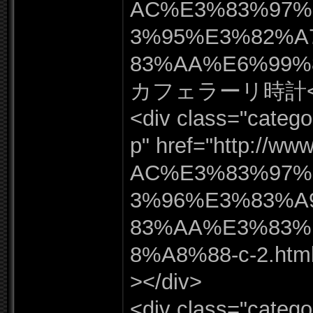
AC%
E3%
83%
97%
3%
95%
E3%
82%
A
83%
AA%
E6%
99%
カフェラーリ時計<
<div class=
"
catego
p"
href=
"
http:
/
/
www
AC%
E3%
83%
97%
3%
96%
E3%
83%
A
83%
AA%
E3%
83%
8%
A8%
88-
c-
2.
htm
></
div>
<div class=
"
catego