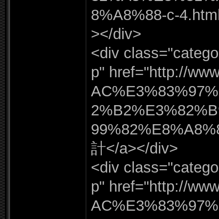
8%
A8%
88-
c-
4.
htm
></
div>
<div class=
"
catego
p"
href=
"
http:
/
/
www
AC%
E3%
83%
97%
2%
B2%
E3%
82%
B
99%
82%
E8%
A8%
計</
a></
div>
<div class=
"
catego
p"
href=
"
http:
/
/
www
AC%
E3%
83%
97%